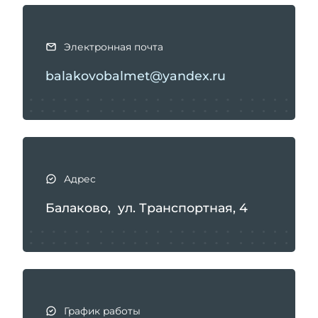
т
ь
с
Электронная почта
я
balakovobalmet@yandex.ru
Адрес
Балаково, ул. Транспортная, 4
График работы