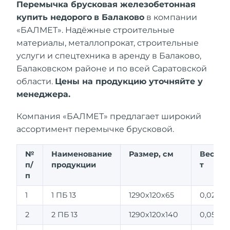
Перемычка брусковая железобетонная
купить недорого
в Балаково
в компании
«БАЛМЕТ». Надёжные строительные
материалы, металлопрокат, строительные
услуги и спецтехника в аренду в Балаково,
Балаковском районе и по всей Саратовской
области.
Цены на продукцию уточняйте у
менеджера.
Компания «БАЛМЕТ» предлагает широкий
ассортимент перемычке брусковой.
№
Наименование
Размер, см
Вес,
п/
продукции
т
п
1
1 ПБ 13
1290х120х65
0,025
2
2 ПБ 13
1290х120х140
0,054