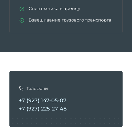
Спецтехника в аренду
Взвешивание грузового транспорта
К
а
Телефоны
к
с
+7 (927) 147-05-07
в
+7 (927) 225-27-48
я
з
а