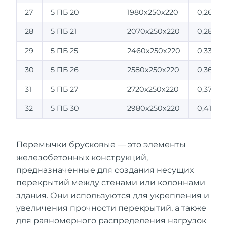
27
5 ПБ 20
1980х250х220
0,265
28
5 ПБ 21
2070х250х220
0,285
29
5 ПБ 25
2460х250х220
0,338
30
5 ПБ 26
2580х250х220
0,366
31
5 ПБ 27
2720х250х220
0,375
32
5 ПБ 30
2980х250х220
0,410
Перемычки брусковые — это элементы
железобетонных конструкций,
предназначенные для создания несущих
перекрытий между стенами или колоннами
здания. Они используются для укрепления и
увеличения прочности перекрытий, а также
для равномерного распределения нагрузок