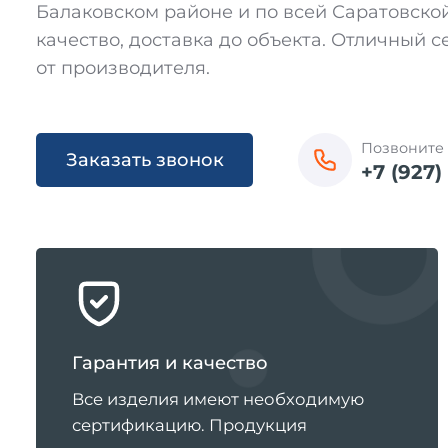
Балаковском районе и по всей Саратовской
качество, доставка до объекта. Отличный 
от производителя.
Позвоните
Заказать звонок
+7 (927)
П
р
е
и
Гарантия и качество
м
Все изделия имеют необходимую
у
сертификацию. Продукция
щ