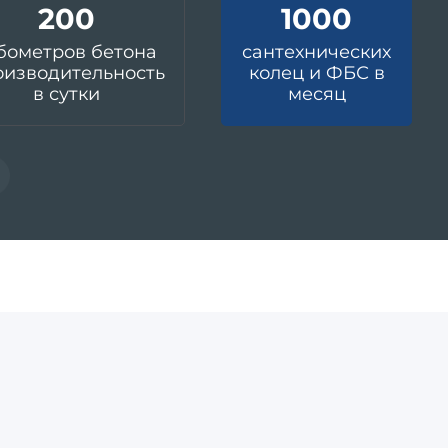
200
1000
бометров бетона
сантехнических
оизводительность
колец и ФБС в
в сутки
месяц