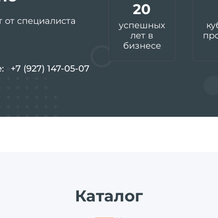
20
т от специалиста
успешных
ку
лет в
пр
бизнесе
е:
+7 (927) 147-05-07
Каталог