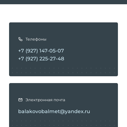
К
а
Телефоны
к
с
+7 (927) 147-05-07
в
+7 (927) 225-27-48
я
з
а
т
ь
с
Электронная почта
я
balakovobalmet@yandex.ru