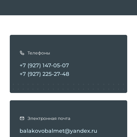
К
а
Телефоны
к
с
+7 (927) 147-05-07
в
+7 (927) 225-27-48
я
з
а
т
ь
с
Электронная почта
я
balakovobalmet@yandex.ru